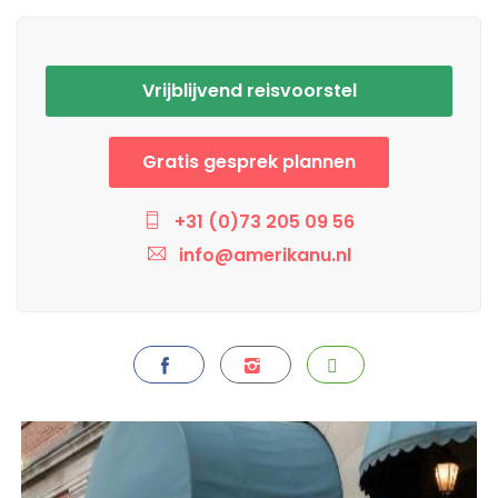
Vrijblijvend reisvoorstel
Gratis gesprek plannen
+31 (0)73 205 09 56
info@amerikanu.nl