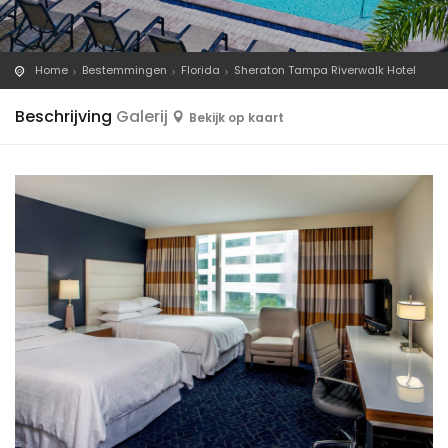
Home
Bestemmingen
Florida
Sheraton Tampa Riverwalk Hotel
Beschrijving
Galerij
Bekijk op kaart