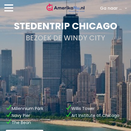
Ga naar ...
STEDENTRIP CHICAGO
BEZOEK DE WINDY CITY
Millennium Park
Willis Tower
Navy Pier
Art Institute of Chicago
The Bean